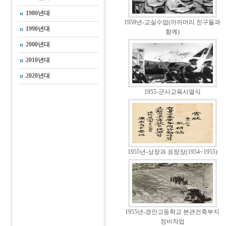
1980년대
1959년-교실수업(까까머리 친구들과
1990년대
함께)
2000년대
2010년대
2020년대
1955-군사교육사열식
1955년-상장과 표창장(1954~1955)
1955년-경안고등학교 본관건축부지
정비작업